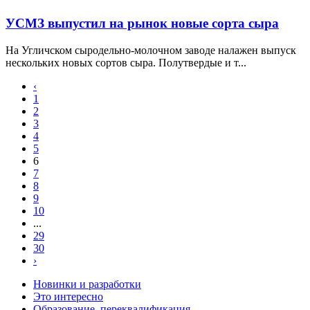
УСМЗ выпустил на рынок новые сорта сыра
На Угличском сыродельно-молочном заводе налажен выпуск
нескольких новых сортов сыра. Полутвердые и т...
‹
1
2
3
4
5
6
7
8
9
10
...
29
30
›
Новинки и разработки
Это интересно
Образование, переквалификация