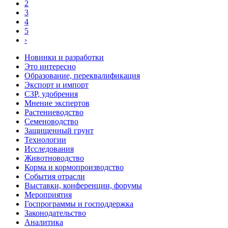
2
3
4
5
›
Новинки и разработки
Это интересно
Образование, переквалификация
Экспорт и импорт
СЗР, удобрения
Мнение экспертов
Растениеводство
Семеноводство
Защищенный грунт
Технологии
Исследования
Животноводство
Корма и кормопроизводство
События отрасли
Выставки, конференции, форумы
Мероприятия
Госпрограммы и господдержка
Законодательство
Аналитика