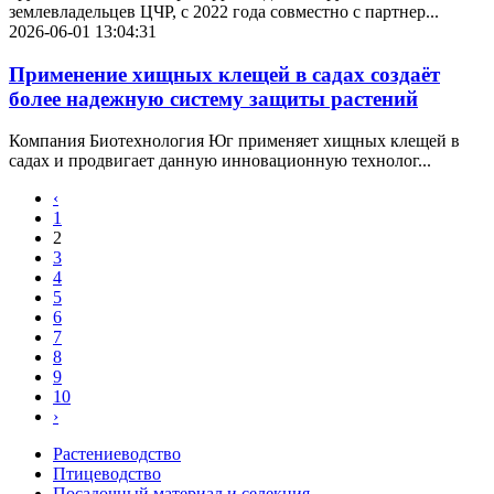
землевладельцев ЦЧР, с 2022 года совместно с партнер...
2026-06-01 13:04:31
Применение хищных клещей в садах создаёт
более надежную систему защиты растений
Компания Биотехнология Юг применяет хищных клещей в
садах и продвигает данную инновационную технолог...
‹
1
2
3
4
5
6
7
8
9
10
›
Растениеводство
Птицеводство
Посадочный материал и селекция