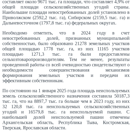
составляет около 9671 тыс. га площади, что составляет 4,9% от
общей площади сельскохозяйственных угодий страны.
Наибольшие площади невостребованных долей установлено в
Приволжском (2592,2 тыс. га), Сибирском (2159,5 тыс. га) и
Дальневосточном (1797,8 тыс. га) федеральных округах.
Необходимо отметить, что в 2024 году в счет
невостребованных долей, признанных муниципальной
собственностью, было образовано 21278 земельных участков
общей площадью 1778 тыс. га, из них 11165 участков
площадью 1271,3 тыс. га были предоставлены
сельхозтоваропроизводителям. Тем не менее, результаты
проведенной работы со всей очевидностью свидетельствуют о
необходимости совершенствования механизмов
формирования земельных участков и передачи их
эффективным собственникам.
По состоянию на 1 января 2025 года площадь неиспользуемых
земель сельскохозяйственного назначения составила 50187,3
тыс. га, что на 8897,7 тыс. га больше чем в 2023 году, из них
32 120,8 тыс. га неиспользуемых сельскохозяйственных
угодий и 16579,8 тыс. га неиспользуемой пашни. С
наибольшей долей неиспользуемой пашни отмечены
Архангельская область, Республика Тыва, Костромская,
Тверская, Ярославская области.