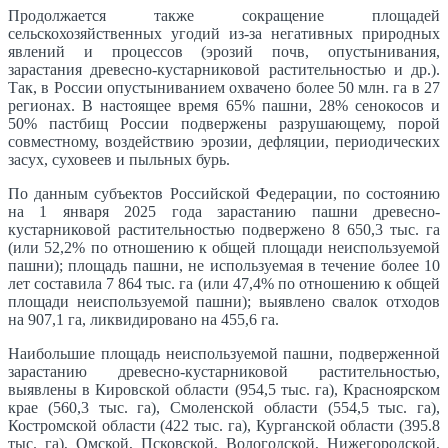
Продолжается также сокращение площадей
сельскохозяйственных угодий из-за негативных природных
явлений и процессов (эрозий почв, опустынивания,
зарастания древесно-кустарниковой растительностью и др.).
Так, в России опустыниванием охвачено более 50 млн. га в 27
регионах. В настоящее время 65% пашни, 28% сенокосов и
50% пастбищ России подвержены разрушающему, порой
совместному, воздействию эрозии, дефляции, периодических
засух, суховеев и пыльных бурь.
По данным субъектов Российской Федерации, по состоянию
на 1 января 2025 года зарастанию пашни древесно-
кустарниковой растительностью подвержено 8 650,3 тыс. га
(или 52,2% по отношению к общей площади неиспользуемой
пашни); площадь пашни, не используемая в течение более 10
лет составила 7 864 тыс. га (или 47,4% по отношению к общей
площади неиспользуемой пашни); выявлено свалок отходов
на 907,1 га, ликвидировано на 455,6 га.
Наибольшие площадь неиспользуемой пашни, подверженной
зарастанию древесно-кустарниковой растительностью,
выявлены в Кировской области (954,5 тыс. га), Красноярском
крае (560,3 тыс. га), Смоленской области (554,5 тыс. га),
Костромской области (422 тыс. га), Курганской области (395.8
тыс. га), Омской, Псковской, Вологодской, Нижегородской,