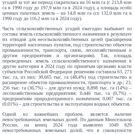
угодий за тот же период сократилась на 16 млн га (с 213,8 млн
га в 1990 году до 197,9 млн га в 2024 году), а площадь особо
ценных пахотных земель – на 14,8 млн га (со 132,0 млн га в
1990 году до 116,2 млн га в 2024 году).
Часть сельскохозяйственных угодий ежегодно выбывает из
состава земель сельскохозяйственного назначения в результате
их отводов для несельскохозяйственных целей (расширения
территорий населенных пунктов, под строительство объектов
промышленности, транспорта, связи, лесохозяйственным и
другим предприятиям и организациям). Так, площадь
переведенных земель сельскохозяйственного назначения в
другие категории в 2024 году по принятым органами власти
субъектов Российской Федерации решениям составила 63, 273
тыс. га, из них: 30,665 тыс. га (48,4%) под строительство и
расширение объектов промышленности, транспорта и др.; 23,
256 тыс. га (36,7%) – для других нужд; 8,898 тыс. га (14%) –
лесохозяйственным предприятиям; 0,446 тыс. га (0,7%) –
предприятиям природоохранного назначения; 0,007 тыс. га
(0,01%) – для строительства и эксплуатации водных объектов.
Одной из важнейших проблем, является наличие
невостребованных земельных долей. По данным Минсельхоза
России, на конец 2024 года выявлено 1049 629
невостребованных земельных долей, что в совокупности