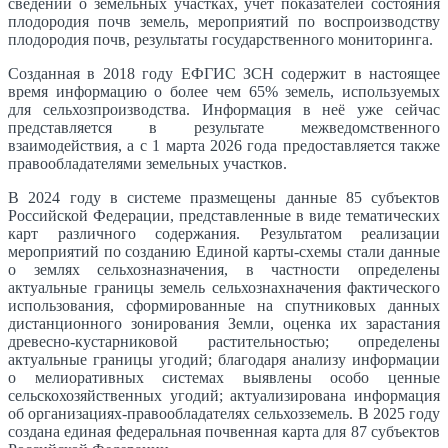
сведений о земельных участках, учет показателей состояния
плодородия почв земель, мероприятий по воспроизводству
плодородия почв, результаты государственного мониторинга.
Созданная в 2018 году ЕФГИС ЗСН содержит в настоящее
время информацию о более чем 65% земель, используемых
для сельхозпроизводства. Информация в неё уже сейчас
представляется в результате межведомственного
взаимодействия, а с 1 марта 2026 года предоставляется также
правообладателями земельных участков.
В 2024 году в системе празмещены данные 85 субъектов
Российской Федерации, представленные в виде тематических
карт различного содержания. Результатом реализации
мероприятий по созданию Единой карты-схемы стали данные
о землях сельхозназначения, в частности определены
актуальные границы земель сельхознахначения фактического
использования, сформированные на спутниковых данных
дистанционного зонирования Земли, оценка их зарастания
древесно-кустарниковой растительностью; определены
актуальные границы угодий; благодаря анализу информации
о мелиоративных системах выявлены особо ценные
сельскохозяйственных угодий; актуализирована информация
об организациях-правообладателях сельхозземель. В 2025 году
создана единая федеральная почвенная карта для 87 субъектов