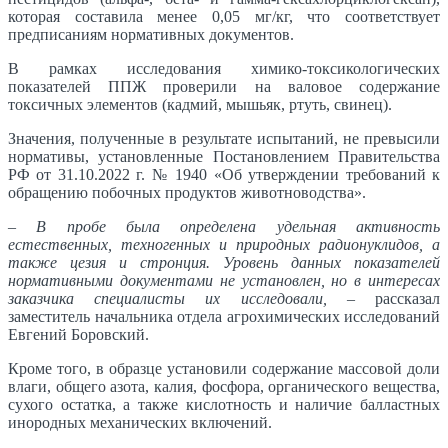
которая составила менее 0,05 мг/кг, что соответствует
предписаниям нормативных документов.
В рамках исследования химико-токсикологических
показателей ППЖ проверили на валовое содержание
токсичных элементов (кадмий, мышьяк, ртуть, свинец).
Значения, полученные в результате испытаний, не превысили
нормативы, установленные Постановлением Правительства
РФ от 31.10.2022 г. № 1940 «Об утверждении требований к
обращению побочных продуктов животноводства».
– В пробе была определена удельная активность
естественных, техногенных и природных радионуклидов, а
также цезия и стронция. Уровень данных показателей
нормативными документами не установлен, но в интересах
заказчика специалисты их исследовали,
– рассказал
заместитель начальника отдела агрохимических исследований
Евгений Боровский.
Кроме того, в образце установили содержание массовой доли
влаги, общего азота, калия, фосфора, органического вещества,
сухого остатка, а также кислотность и наличие балластных
инородных механических включений.