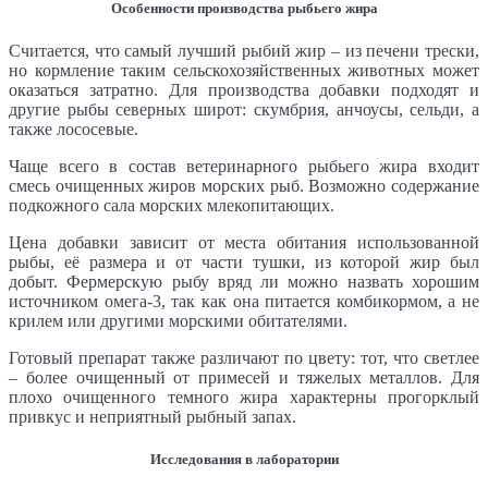
Особенности производства рыбьего жира
Считается, что самый лучший рыбий жир – из печени трески,
но кормление таким сельскохозяйственных животных может
оказаться затратно. Для производства добавки подходят и
другие рыбы северных широт: скумбрия, анчоусы, сельди, а
также лососевые.
Чаще всего в состав ветеринарного рыбьего жира входит
смесь очищенных жиров морских рыб. Возможно содержание
подкожного сала морских млекопитающих.
Цена добавки зависит от места обитания использованной
рыбы, её размера и от части тушки, из которой жир был
добыт. Фермерскую рыбу вряд ли можно назвать хорошим
источником омега-3, так как она питается комбикормом, а не
крилем или другими морскими обитателями.
Готовый препарат также различают по цвету: тот, что светлее
– более очищенный от примесей и тяжелых металлов. Для
плохо очищенного темного жира характерны прогорклый
привкус и неприятный рыбный запах.
Исследования в лаборатории