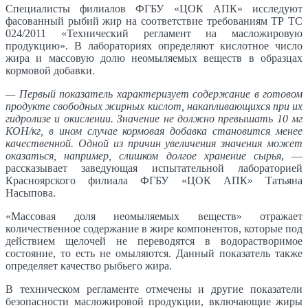
Специалисты филиалов ФГБУ «ЦОК АПК» исследуют
фасованный рыбий жир на соответствие требованиям ТР ТС
024/2011 «Технический регламент на масложировую
продукцию». В лабораториях определяют кислотное число
жира и массовую долю неомыляемых веществ в образцах
кормовой добавки.
— Первый показатель характеризует содержание в готовом
продукте свободных жирных кислот, накапливающихся при их
гидролизе и окислении. Значение не должно превышать 10 мг
КОН/кг, в ином случае кормовая добавка становится менее
качественной. Одной из причин увеличения значения может
оказаться, например, слишком долгое хранение сырья
, —
рассказывает заведующая испытательной лабораторией
Красноярского филиала ФГБУ «ЦОК АПК» Татьяна
Насыпова.
«Массовая доля неомыляемых веществ» отражает
количественное содержание в жире компонентов, которые под
действием щелочей не переводятся в водорастворимое
состояние, то есть не омыляются. Данный показатель также
определяет качество рыбьего жира.
В техническом регламенте отмечены и другие показатели
безопасности масложировой продукции, включающие жиры