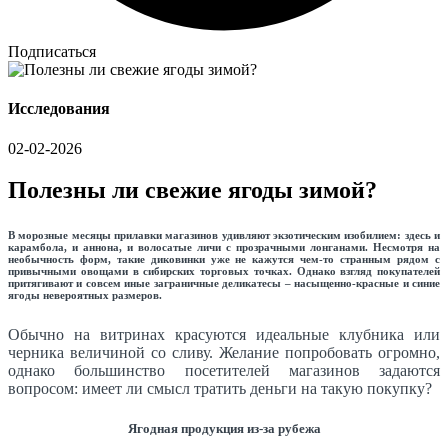
Подписаться
Исследования
02-02-2026
Полезны ли свежие ягоды зимой?
В морозные месяцы прилавки магазинов удивляют экзотическим изобилием: здесь и
карамбола, и аннона, и волосатые личи с прозрачными лонганами. Несмотря на
необычность форм, такие диковинки уже не кажутся чем-то странным рядом с
привычными овощами в сибирских торговых точках. Однако взгляд покупателей
притягивают и совсем иные заграничные деликатесы – насыщенно-красные и синие
ягоды невероятных размеров.
Обычно на витринах красуются идеальные клубника или
черника величиной со сливу. Желание попробовать огромно,
однако большинство посетителей магазинов задаются
вопросом: имеет ли смысл тратить деньги на такую покупку?
Ягодная продукция из-за рубежа