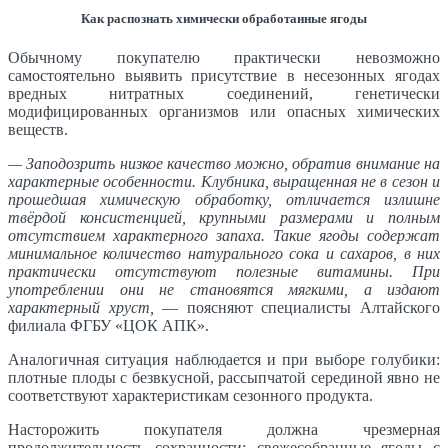
Как распознать химически обработанные ягоды
Обычному покупателю практически невозможно
самостоятельно выявить присутствие в несезонных ягодах
вредных нитратных соединений, генетически
модифицированных организмов или опасных химических
веществ.
— Заподозрить низкое качество можно, обратив внимание на
характерные особенности. Клубника, выращенная не в сезон и
прошедшая химическую обработку, отличается излишне
твёрдой консистенцией, крупными размерами и полным
отсутствием характерного запаха. Такие ягоды содержат
минимальное количество натурального сока и сахаров, в них
практически отсутствуют полезные витамины. При
употреблении они не становятся мягкими, а издают
характерный хруст,
— поясняют специалисты Алтайского
филиала ФГБУ «ЦОК АПК».
Аналогичная ситуация наблюдается и при выборе голубики:
плотные плоды с безвкусной, рассыпчатой серединой явно не
соответствуют характеристикам сезонного продукта.
Насторожить покупателя должна чрезмерная
продолжительность сохранности: свежесобранные ягоды с