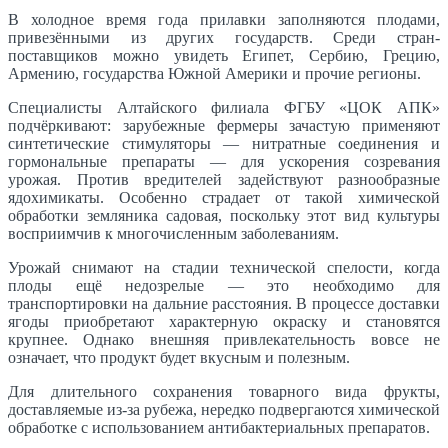
В холодное время года прилавки заполняются плодами,
привезёнными из других государств. Среди стран-
поставщиков можно увидеть Египет, Сербию, Грецию,
Армению, государства Южной Америки и прочие регионы.
Специалисты Алтайского филиала ФГБУ «ЦОК АПК»
подчёркивают: зарубежные фермеры зачастую применяют
синтетические стимуляторы — нитратные соединения и
гормональные препараты — для ускорения созревания
урожая. Против вредителей задействуют разнообразные
ядохимикаты. Особенно страдает от такой химической
обработки земляника садовая, поскольку этот вид культуры
восприимчив к многочисленным заболеваниям.
Урожай снимают на стадии технической спелости, когда
плоды ещё недозрелые — это необходимо для
транспортировки на дальние расстояния. В процессе доставки
ягоды приобретают характерную окраску и становятся
крупнее. Однако внешняя привлекательность вовсе не
означает, что продукт будет вкусным и полезным.
Для длительного сохранения товарного вида фрукты,
доставляемые из-за рубежа, нередко подвергаются химической
обработке с использованием антибактериальных препаратов.