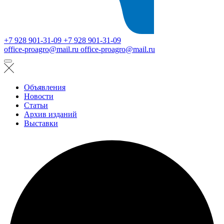
+7 928 901-31-09
+7 928 901-31-09
office-proagro@mail.ru
office-proagro@mail.ru
Объявления
Новости
Статьи
Архив изданий
Выставки