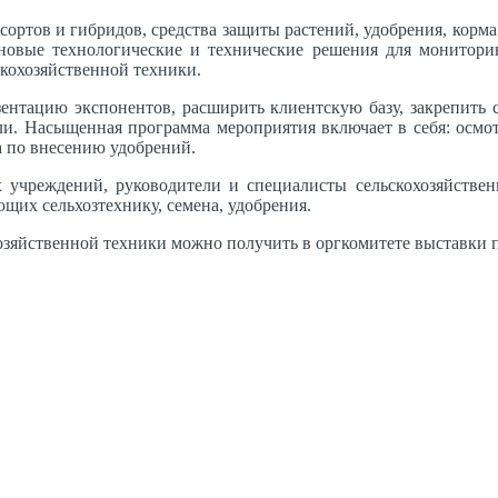
сортов и гибридов, средства защиты растений, удобрения, корма
 новые технологические и технические решения для мониторин
кохозяйственной техники.
нтацию экспонентов, расширить клиентскую базу, закрепить 
ли. Насыщенная программа мероприятия включает в себя: осмот
а по внесению удобрений.
их учреждений, руководители и специалисты сельскохозяйстве
их сельхозтехнику, семена, удобрения.
йственной техники можно получить в оргкомитете выставки по 