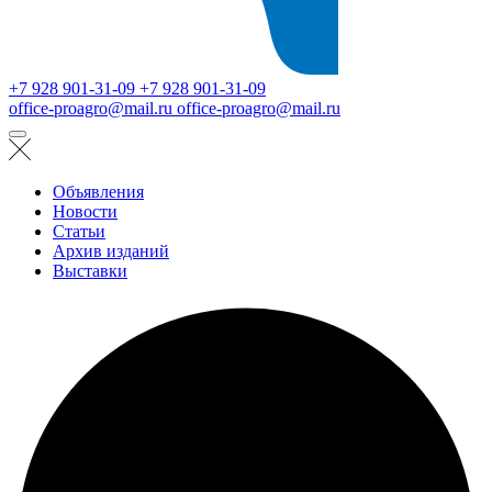
+7 928 901-31-09
+7 928 901-31-09
office-proagro@mail.ru
office-proagro@mail.ru
Объявления
Новости
Статьи
Архив изданий
Выставки