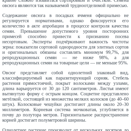
крайне сложно избавиться сортировкой и очисткой. Семена
овсюга являются так называемой трудноотделимой примесью.
Содержание овсюга в посадках ячменя официально не
регулируется нормативами, однако фиксируется его
количество в акте апробации в процессе контроля качества
семян. Превышение допустимого уровня посторонних
примесей способно привести к признанию посева
несортовым. Эксперты подчёркивают важность чистоты
зерна: показатели сортовой однородности для элитных сортов
и оригинальных обязаны составлять минимум 99,7%, для
репродукционных семян — не ниже 98%, а для
репродукционных семян на товарные цели — не меньше 95%.
Овсюг представляет собой однолетний злаковый вид,
классифицируемый как паразитирующий сорняк. Стебель
растения прямостоячий, покрыт волосками между узлами,
длина варьируется от 30 до 120 сантиметров. Листья имеют
вытянутую форму с острым концом. Соцветие представлено
метёлкой, состоящей из множества мелких колосков (до 40–60
штук). Колосковые чешуйки достигают длины около 20–30
миллиметров. Корневая система мочковатая, углубляется в
почву до полутора метров. Горизонтальное распространение
корней достигает полуметровой ширины.
Однолетнее растение производит от нескольких десятков до