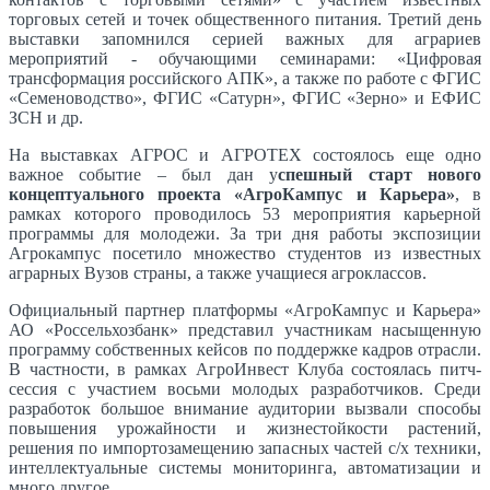
торговых сетей и точек общественного питания. Третий день
выставки запомнился серией важных для аграриев
мероприятий - обучающими семинарами: «Цифровая
трансформация российского АПК», а также по работе с ФГИС
«Семеноводство», ФГИС «Сатурн», ФГИС «Зерно» и ЕФИС
ЗСН и др.
На выставках АГРОС и АГРОТЕХ состоялось еще одно
важное событие – был дан у
спешный старт нового
концептуального проекта «АгроКампус и Карьера»
, в
рамках которого проводилось 53 мероприятия карьерной
программы для молодежи. За три дня работы экспозиции
Агрокампус посетило множество студентов из известных
аграрных Вузов страны, а также учащиеся агроклассов.
Официальный партнер платформы «АгроКампус и Карьера»
АО «Россельхозбанк» представил участникам насыщенную
программу собственных кейсов по поддержке кадров отрасли.
В частности, в рамках АгроИнвест Клуба состоялась питч-
сессия с участием восьми молодых разработчиков. Среди
разработок большое внимание аудитории вызвали способы
повышения урожайности и жизнестойкости растений,
решения по импортозамещению запасных частей с/х техники,
интеллектуальные системы мониторинга, автоматизации и
много другое.