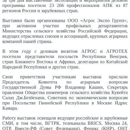
За три дня выставочные экспозиции и мероприятия деловой
программы посетило 23 266 профессионалов АПК из 87
регионов России и зарубежных стран.
Выставки были организованы ООО «Агрос Экспо Групп»,
при активном участии профильных департаментов
Министерства сельского хозяйства Российской Федерации,
ведущих отраслевых союзов и ассоциаций, крупных аграрных
компаний нашей страны.
В этом году с деловым визитом АГРОС и АГРОТЕХ
посетили представители посольств Республики Венгрия,
стран Ближнего Востока и Африки, делегации из Китайской
Народной Республики и других стран.
Свои приветствия участникам выставок прислали
Председатель Комитета по аграрным вопросам
Государственной Думы РФ Владимир Кашин, Секретарь
правления Общества инженеров сельского хозяйства Кувейта
Салах Дж.Бехбехани, Советник по экономическим вопросам
при Посольстве Гвинейской Республики в Москве Идрис
Камара.
Работу выставок освещали ведущие российские и зарубежные
СМИ, в том числе, ВГТРК, телеканалы BRICS, Москва 24,
ОТР, Вместе-РФ (Совет Федерации), Феникс (КНР), ОНТ