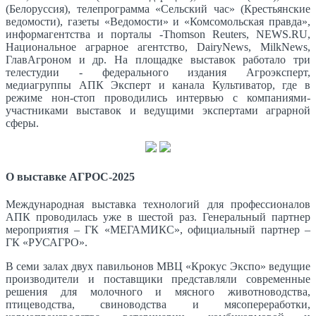
(Белоруссия), телепрограмма «Сельский час» (Крестьянские
ведомости), газеты «Ведомости» и «Комсомольская правда»,
информагентства и порталы -Thomson Reuters, NEWS.RU,
Национальное аграрное агентство, DairyNews, MilkNews,
ГлавАгроном и др. На площадке выставок работало три
телестудии - федерального издания Агроэксперт,
медиагруппы АПК Эксперт и канала Культиватор, где в
режиме нон-стоп проводились интервью с компаниями-
участниками выставок и ведущими экспертами аграрной
сферы.
О выставке АГРОС-2025
Международная выставка технологий для профессионалов
АПК проводилась уже в шестой раз. Генеральный партнер
мероприятия – ГК «МЕГАМИКС», официальный партнер –
ГК «РУСАГРО».
В семи залах двух павильонов МВЦ «Крокус Экспо» ведущие
производители и поставщики представляли современные
решения для молочного и мясного животноводства,
птицеводства, свиноводства и мясопереработки,