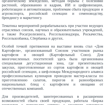
органическому земледелию, методам борьбы с болезнями
растений, образованию и кадрам, ИИ и цифровизации,
роботизации и автоматизации, проблемам сбыта продукции и
агроэкспорта, российской селекции и семеноводству,
брендингу и маркетингу.
Тематика мероприятий разрабатывалась при участии ведущих
отраслевых союзов, научных и образовательных учреждений,
а также Росагролизинга, Россельхознадзора, Роскачества,
Россельхозбанка, Сбербанка и других.
Особой точкой притяжения на выставке вновь стал «Дом
Картофеля», организованный Союзом участников рынка
картофеля и овощей (Картофельный Союз). Для
многочисленных посетителей здесь была организована
специальная дегустационная зона, где презентовались
закуски, приготовленные из сортов картофеля и овощей
российской селекции, а шеф-повара Международного альянса
профессиональных кулинаров проводили мастер-классы по
приготовлению салатов, пирогов и разнообразных
национальных блюд с картофелем и овощами от
отечественных компаний.
Для производителей, заинтересованных в расширении
возможностей сбыта своей продукции, работала «Биржа
контактов с торговыми сетями» с участием известных