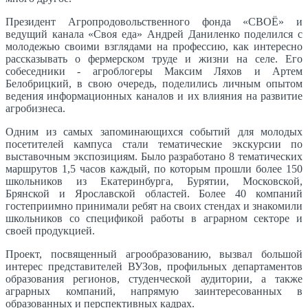
Президент Агропродовольственного фонда «СВОЁ» и
ведущий канала «Своя еда» Андрей Даниленко поделился с
молодежью своими взглядами на профессию, как интересно
рассказывать о фермерском труде и жизни на селе. Его
собеседники - агроблогеры Максим Ляхов и Артем
Белобрицкий, в свою очередь, поделились личным опытом
ведения информационных каналов и их влияния на развитие
агробизнеса.
Одним из самых запоминающихся событий для молодых
посетителей кампуса стали тематические экскурсии по
выставочным экспозициям. Было разработано 8 тематических
маршрутов 1,5 часов каждый, по которым прошли более 150
школьников из Екатеринбурга, Бурятии, Московской,
Брянской и Ярославской областей. Более 40 компаний
гостеприимно принимали ребят на своих стендах и знакомили
школьников со спецификой работы в аграрном секторе и
своей продукцией.
Проект, посвященный агрообразованию, вызвал большой
интерес представителей ВУЗов, профильных департаментов
образования регионов, студенческой аудитории, а также
аграрных компаний, напрямую заинтересованных в
образованных и перспективных кадрах.