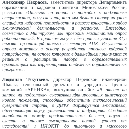
Александр Некрасов
, заместитель директора Департамента
образования и кадровой политики Минсельхоза России,
рассказал:
«Отвечая на вопрос о подходах к подготовке
специалистов, могу сказать, что мы делаем ставку на учет
специфики кадровой потребности в разрезе конкретных видов
экономической деятельности и регионов. Ежегодно,
совместно с Минтрудом, мы проводим масштабный опрос
работодателей. В прошлом году в нём приняли участие 31,5
тысячи организаций только из сектора АПК. Результаты
опроса ложатся в основу разработки прогноза кадровой
потребности, на основе которого в дальнейшем принимаются
решения о расширении набора в образовательных
организациях или корректировки отдельных образовательных
программ»
.
Людмила Текутьева
, директор Передовой инженерной
Школы, генеральный директор и учредитель Группы
компаний «АРНИКА», выступила онлайн:
«В ответ на
запрос на подготовку высококвалифицированных инженеров
нового поколения, способных обеспечить технологический
суверенитет страны, в ДВФУ формируется экосистема,
объединяющая науку, университет и индустрию. Создание
координации между представителями бизнеса, науки и
власти, а также выстраивание полной цепочки от
исследований и НИОКТР до пилотного и массового