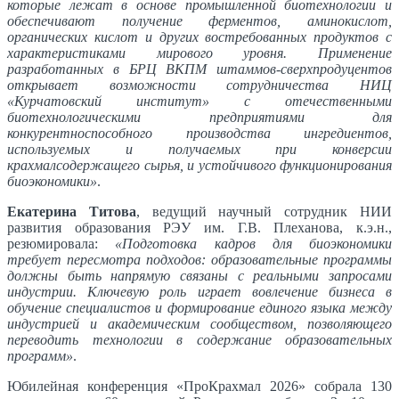
которые лежат в основе промышленной биотехнологии и
обеспечивают получение ферментов, аминокислот,
органических кислот и других востребованных продуктов с
характеристиками мирового уровня. Применение
разработанных в БРЦ ВКПМ штаммов-сверхпродуцентов
открывает возможности сотрудничества НИЦ
«Курчатовский институт» с отечественными
биотехнологическими предприятиями для
конкурентноспособного производства ингредиентов,
используемых и получаемых при конверсии
крахмалсодержащего сырья, и устойчивого функционирования
биоэкономики»
.
Екатерина Титова
, ведущий научный сотрудник НИИ
развития образования РЭУ им. Г.В. Плеханова, к.э.н.,
резюмировала:
«Подготовка кадров для биоэкономики
требует пересмотра подходов: образовательные программы
должны быть напрямую связаны с реальными запросами
индустрии. Ключевую роль играет вовлечение бизнеса в
обучение специалистов и формирование единого языка между
индустрией и академическим сообществом, позволяющего
переводить технологии в содержание образовательных
программ»
.
Юбилейная конференция «ПроКрахмал 2026» собрала 130