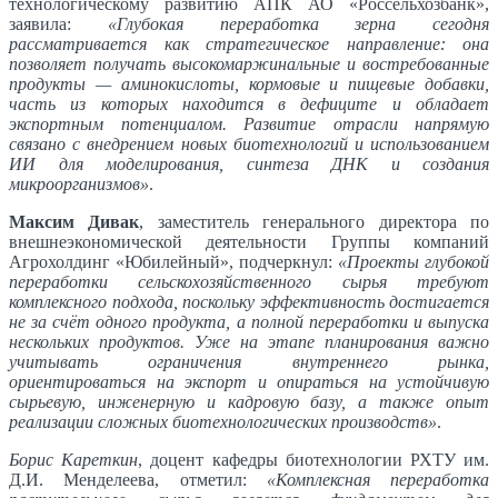
технологическому развитию АПК АО «Россельхозбанк»,
заявила:
«Глубокая переработка зерна сегодня
рассматривается как стратегическое направление: она
позволяет получать высокомаржинальные и востребованные
продукты — аминокислоты, кормовые и пищевые добавки,
часть из которых находится в дефиците и обладает
экспортным потенциалом. Развитие отрасли напрямую
связано с внедрением новых биотехнологий и использованием
ИИ для моделирования, синтеза ДНК и создания
микроорганизмов»
.
Максим Дивак
, заместитель генерального директора по
внешнеэкономической деятельности Группы компаний
Агрохолдинг «Юбилейный», подчеркнул:
«Проекты глубокой
переработки сельскохозяйственного сырья требуют
комплексного подхода, поскольку эффективность достигается
не за счёт одного продукта, а полной переработки и выпуска
нескольких продуктов. Уже на этапе планирования важно
учитывать ограничения внутреннего рынка,
ориентироваться на экспорт и опираться на устойчивую
сырьевую, инженерную и кадровую базу, а также опыт
реализации сложных биотехнологических производств»
.
Борис Кареткин
, доцент кафедры биотехнологии РХТУ им.
Д.И. Менделеева, отметил:
«Комплексная переработка