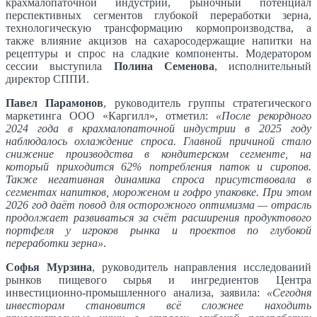
крахмалопаточной индустрии, рыночный потенциал
перспективных сегментов глубокой переработки зерна,
технологическую трансформацию кормопроизводства, а
также влияние акцизов на сахаросодержащие напитки на
рецептуры и спрос на сладкие компоненты. Модератором
сессии выступила
Полина Семенова
, исполнительный
директор СППИ.
Павел Парамонов
, руководитель группы стратегического
маркетинга ООО «Каргилл», отметил:
«После рекордного
2024 года в крахмалопаточной индустрии в 2025 году
наблюдалось охлаждение спроса. Главной причиной стало
снижение производства в кондитерском сегменте, на
который приходится 62% потребления паток и сиропов.
Также негативная динамика спроса присутствовала в
сегментах напитков, мороженом и гофро упаковке. При этом
2026 год даёт повод для осторожного оптимизма — отрасль
продолжает развиваться за счёт расширения продуктового
портфеля у игроков рынка и проектов по глубокой
переработки зерна»
.
Софья Мурзина
, руководитель направления исследований
рынков пищевого сырья и ингредиентов Центра
инвестиционно-промышленного анализа, заявила:
«Сегодня
инвесторам становится всё сложнее находить