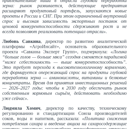
привлекательные ниши в отрасли глубокой переработки
зерна: рынок развивается, действующие предприятия
расширяют продуктовый портфель, запускаются новые
проекты в России и СНГ. При этом ограниченный внутренний
спрос и высокая зависимость экспортных поставок от
ценовой конкурентоспособности сдерживают рост и не
всегда позволяют реализовать потенциал отрасли»
.
Любовь Савкина
, директор по развитию аналитической
платформы «АгроИнсайт», основатель образовательного
проекта «Савкина Эксперт Групп», подчеркнула:
«Логика
“больше голов — больше мяса” сегодня сменяется парадигмой
“ниже себестоимость — выше конкурентоспособность”.
Это требует перехода к высокотехнологичному кормлению,
где формируется опережающий спрос на продукты глубокой
переработки зерна — аминокислоты, витамины и белковые
концентраты. Время для принятия инвестиционных решений
— 2026–2027 годы: чтобы к 2030 году обеспечить рынок
собственным кормовым сырьём, действовать необходимо
уже сейчас»
.
Людмила Хомич
, директор по качеству, техническому
регулированию и стандартизации Союза производителей
соков, воды и напитков, рассказала:
«Политика снижения
потребления сахара и введение акциза на сахаросодержащие
напитки запустили масштабную трансформацию отрасли: