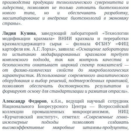
производства продукции технологического суверенитета и
лидерства, позволяют не только готовить биотехнологов
нового типа, но и обеспечивать разработку,
масштабирование и внедрение биотехнологий в экономику
страны»
.
Лидия Кузина
, заведующий лабораторией «Технологии
модификации крахмала» ВНИИ крахмала и переработки
крахмалсодержащего сырья – филиала ФГБНУ «ФИЦ
картофеля им. А.Г. Лорха», заявила:
«Оснащение лаборатории
по испытанию модифицированных крахмалов требует
комплексного подхода, так как контроль качества и
безопасности охватывает широкий спектр показателей —
от физико-химических свойств до микробиологических
характеристик. Использование современного аналитического
оборудования и выбор решений, подтвержденных практикой,
позволяют обеспечить достоверность результатов и
формируют основу для стандартизации и развития отрасли»
.
Александр Федоров
, к.б.н., ведущий научный сотрудник
Национального Биоресурсного Центра — Всероссийской
коллекции промышленных микроорганизмов, НИЦ
«Курчатовский институт», отметил:
«Современные генно-
инженерные подходы позволяют создавать
высокоэффективные микробные штаммы-продуценты,