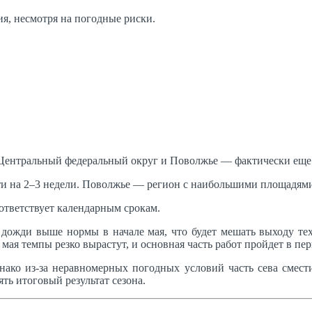
я, несмотря на погодные риски.
 Центральный федеральный округ и Поволжье — фактически еще
 на 2–3 недели. Поволжье — регион с наибольшими площадями п
оответствует календарным срокам.
дожди выше нормы в начале мая, что будет мешать выходу тех
ая темпы резко вырастут, и основная часть работ пройдет в пер
днако из-за неравномерных погодных условий часть сева смести
ть итоговый результат сезона.