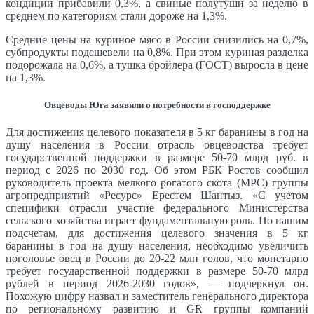
кондиции прибавили 0,3%, а свиные полутуши за неделю в
среднем по категориям стали дороже на 1,3%.
Средние цены на куриное мясо в России снизились на 0,7%,
субпродукты подешевели на 0,8%. При этом куриная разделка
подорожала на 0,6%, а тушка бройлера (ГОСТ) выросла в цене
на 1,3%.
Овцеводы Юга заявили о потребности в господдержке
Для достижения целевого показателя в 5 кг баранины в год на
душу населения в России отрасль овцеводства требует
государственной поддержки в размере 50-70 млрд руб. в
период с 2026 по 2030 год. Об этом РБК Ростов сообщил
руководитель проекта мелкого рогатого скота (МРС) группы
агропредприятий «Ресурс» Ерестем Шантыз. «С учетом
специфики отрасли участие федерального Министерства
сельского хозяйства играет фундаментальную роль. По нашим
подсчетам, для достижения целевого значения в 5 кг
баранины в год на душу населения, необходимо увеличить
поголовье овец в России до 20-22 млн голов, что монетарно
требует государственной поддержки в размере 50-70 млрд
рублей в период 2026-2030 годов», — подчеркнул он.
Похожую цифру назвал и заместитель генерального директора
по региональному развитию и GR группы компаний