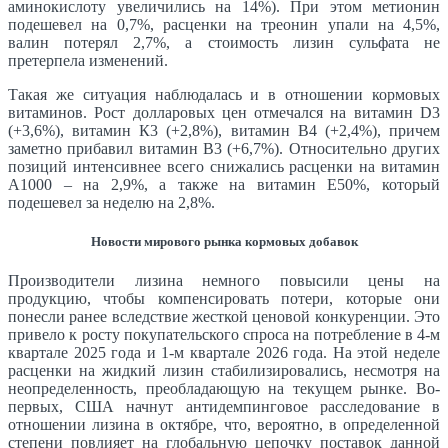
аминокислоту увеличились на 14%). При этом метионин
подешевел на 0,7%, расценки на треонин упали на 4,5%,
валин потерял 2,7%, а стоимость лизин сульфата не
претерпела изменений.
Такая же ситуация наблюдалась и в отношении кормовых
витаминов. Рост долларовых цен отмечался на витамин D3
(+3,6%), витамин К3 (+2,8%), витамин В4 (+2,4%), причем
заметно прибавил витамин В3 (+6,7%). Относительно других
позиций интенсивнее всего снижались расценки на витамин
А1000 – на 2,9%, а также на витамин Е50%, который
подешевел за неделю на 2,8%.
Новости мирового рынка кормовых добавок
Производители лизина немного повысили цены на
продукцию, чтобы компенсировать потери, которые они
понесли ранее вследствие жесткой ценовой конкуренции. Это
привело к росту покупательского спроса на потребление в 4-м
квартале 2025 года и 1-м квартале 2026 года. На этой неделе
расценки на жидкий лизин стабилизировались, несмотря на
неопределенность, преобладающую на текущем рынке. Во-
первых, США начнут антидемпинговое расследование в
отношении лизина в октябре, что, вероятно, в определенной
степени повлияет на глобальную цепочку поставок данной