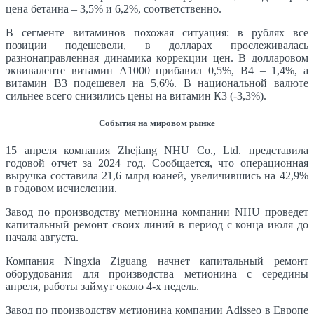
цена бетаина – 3,5% и 6,2%, соответственно.
В сегменте витаминов похожая ситуация: в рублях все
позиции подешевели, в долларах прослеживалась
разнонаправленная динамика коррекции цен. В долларовом
эквиваленте витамин А1000 прибавил 0,5%, В4 – 1,4%, а
витамин В3 подешевел на 5,6%. В национальной валюте
сильнее всего снизились цены на витамин К3 (-3,3%).
События на мировом рынке
15 апреля компания Zhejiang NHU Co., Ltd. представила
годовой отчет за 2024 год. Сообщается, что операционная
выручка составила 21,6 млрд юаней, увеличившись на 42,9%
в годовом исчислении.
Завод по производству метионина компании NHU проведет
капитальный ремонт своих линий в период с конца июля до
начала августа.
Компания Ningxia Ziguang начнет капитальный ремонт
оборудования для производства метионина с середины
апреля, работы займут около 4-х недель.
Завод по производству метионина компании Adisseo в Европе