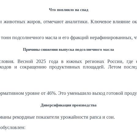
Что повлияло на спад
в и животных жиров, отмечают аналитики. Ключевое влияние ок
н тонн подсолнечного масла и его фракций нерафинированных, чт
Причины снижения выпуска подсолнечного масла
словия. Весной 2025 года в южных регионах России, где с
ходов и сокращению продуктивных площадей. Летом последо
ормативном уровне от 46%. Это уменьшило выход готовой проду
Диверсификация производства
ованы рекордные показатели урожайности рапса и сои.
 обусловлен: