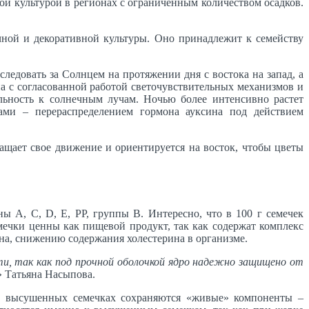
ной культурой в регионах с ограниченным количеством осадков.
личной и декоративной культуры. Оно принадлежит к семейству
 следовать за Солнцем на протяжении дня с востока на запад, а
на с согласованной работой светочувствительных механизмов и
льность к солнечным лучам. Ночью более интенсивно растет
мами – перераспределением гормона ауксина под действием
ащает свое движение и ориентируется на восток, чтобы цветы
ы А, С, D, Е, PP, группы В. Интересно, что в 100 г семечек
емечки ценны как пищевой продукт, так как содержат комплекс
а, снижению содержания холестерина в организме.
и, так как под прочной оболочкой ядро надежно защищено от
 Татьяна Насыпова.
 В высушенных семечках сохраняются «живые» компоненты –