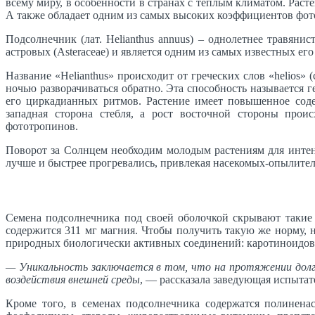
всему миру, в особенности в странах с тёплым климатом. Раст
А также обладает одним из самых высоких коэффициентов фот
Подсолнечник (лат. Helianthus annuus) – однолетнее травяни
астровых (Asteraceae) и является одним из самых известных его
Название «Helianthus» происходит от греческих слов «helios» 
ночью разворачиваться обратно. Эта способность называется 
его циркадианных ритмов. Растение имеет повышенное соде
западная сторона стебля, а рост восточной стороны прои
фототропинов.
Поворот за Солнцем необходим молодым растениям для интенс
лучше и быстрее прогревались, привлекая насекомых-опылител
Семена подсолнечника под своей оболочкой скрывают такие э
содержится 311 мг магния. Чтобы получить такую же норму, н
природных биологически активных соединений: каротиноидов
— Уникальность заключается в том, что на протяжении долг
воздействия внешней среды
, — рассказала заведующая испыт
Кроме того, в семенах подсолнечника содержатся полинен