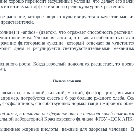
ение хорошо переносит засушливые условия, что делает его важ
осинтетической эффективности среди культурных растений.
стое растение, которое широко культивируется в качестве мас
 представителей.
(солнце) и «anthos» (цветок), что отражает способность растения
гелиотропизмом. Ученые выяснили, что такая особенность связа
ржание фитогормона ауксина, который отвечает за чувствите
сходит днем и регулируется светочувствительными механиз
ивного роста. Когда взрослый подсолнух расцветает, то прекр
ей.
Польза семечки
лементы, как калий, кальций, магний, фосфор, цинк, витамин
апример, потребуется съесть в 6 раз больше ржаного хлеба. С
, фосфолипидов, способствующих нормализации жирового обмен
ой зимы, в отличие от фруктов они не теряют своей полезност
ательной лабораторией Красноярского филиала ФГБУ «ЦОК АПК»
асыщенные жирные кислоты, важные для здоровья человека.