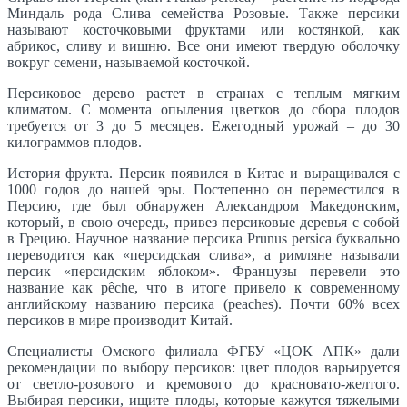
Миндаль рода Слива семейства Розовые. Также персики
называют косточковыми фруктами или костянкой, как
абрикос, сливу и вишню. Все они имеют твердую оболочку
вокруг семени, называемой косточкой.
Персиковое дерево растет в странах с теплым мягким
климатом. С момента опыления цветков до сбора плодов
требуется от 3 до 5 месяцев. Ежегодный урожай – до 30
килограммов плодов.
История фрукта. Персик появился в Китае и выращивался с
1000 годов до нашей эры. Постепенно он переместился в
Персию, где был обнаружен Александром Македонским,
который, в свою очередь, привез персиковые деревья с собой
в Грецию. Научное название персика Prunus persica буквально
переводится как «персидская слива», а римляне называли
персик «персидским яблоком». Французы перевели это
название как pêche, что в итоге привело к современному
английскому названию персика (peaches). Почти 60% всех
персиков в мире производит Китай.
Специалисты Омского филиала ФГБУ «ЦОК АПК» дали
рекомендации по выбору персиков: цвет плодов варьируется
от светло-розового и кремового до красновато-желтого.
Выбирая персики, ищите плоды, которые кажутся тяжелыми