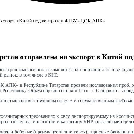
арстан отправлена на экспорт в Китай
ии агропромышленного комплекса на постоянной основе осущес
 рынок, в том числе в КНР.
АПК» в Республике Татарстан провели исследования проб, от
Республику. Объем партии составил 1 тыс. т. Отправитель проду
олностью соответствующим нормам и государственным требовани
итосанитарных требованиях к овсу, экспортируемому из Россий
тролю качества, инспекции и карантину КНР, согласно методич
авляли бобовые (преимущественно горох), зерновые (ячмень и п