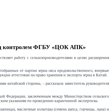
 под контролем ФГБУ «ЦОК АПК»
твляет работу с сельхозпроизводителями в целях расширения
обранных от партии зерна овса продовольственного, впервые
кции аттестован на право хранения и экспорта зерна в Китай.
ям китайской стороны, – рассказала заместитель руководителя
ской Федерации, заключенным между Министерством сельского
еским указаниям по проведению карантинной экспертизы.
шеница), масличные культуры (семена рапса, горчицы, льна) и