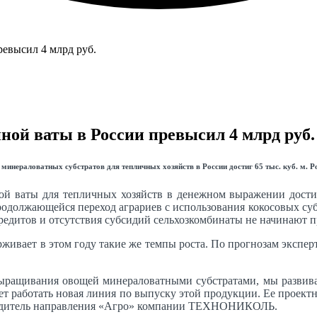
ной ваты в России превысил 4 млрд руб.
нераловатных субстратов для тепличных хозяйств в России достиг 65 тыс. куб. м. Р
й ваты для тепличных хозяйств в денежном выражении достиг 
родолжающейся переход аграриев с использования кокосовых суб
кредитов и отсутствия субсидий сельхозкомбинаты не начинают 
рживает в этом году такие же темпы роста. По прогнозам эксп
ыращивания овощей минераловатными субстратами, мы развивае
 работать новая линия по выпуску этой продукции. Ее проектная
ководитель направления «Агро» компании ТЕХНОНИКОЛЬ.