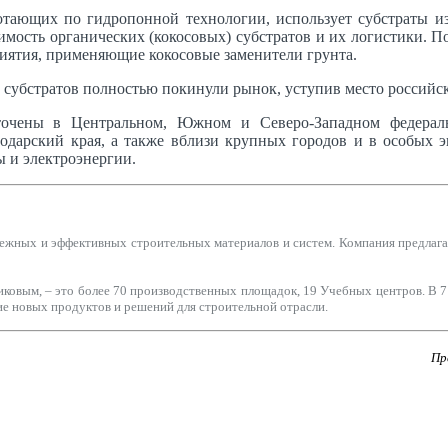
тающих по гидропонной технологии, использует субстраты из
оимость органических (кокосовых) субстратов и их логистики
риятия, применяющие кокосовые заменители грунта.
 субстратов полностью покинули рынок, уступив место российс
точены в Центральном, Южном и Северо-Западном федераль
нодарский края, а также вблизи крупных городов и в особых 
ы и электроэнергии.
ых и эффективных строительных материалов и систем. Компания предлагает
ковым, – это более 70 производственных площадок, 19 Учебных центров. В 
ие новых продуктов и решений для строительной отрасли.
Пр