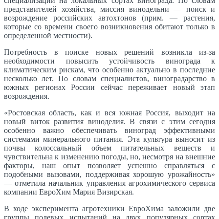
специализации на локальных сортах винограда. По словам
представителей хозяйства, миссия винодельни — поиск и
возрождение российских автохтонов (прим. — растения,
которые со времени своего возникновения обитают только в
определенной местности).
Потребность в поиске новых решений возникла из-за
необходимости повысить устойчивость винограда к
климатическим рискам, что особенно актуально в последние
несколько лет. По словам специалистов, виноградарство в
южных регионах России сейчас переживает новый этап
возрождения.
«Ростовская область, как и вся южная Россия, выходит на
новый виток развития виноделия. В связи с этим сегодня
особенно важно обеспечивать виноград эффективными
системами минерального питания. Эта культура выносит из
почвы колоссальный объем питательных веществ и
чувствительна к изменению погоды, но, несмотря на внешние
факторы, наш опыт позволяет успешно справляться с
подобными вызовами, поддерживая хорошую урожайность»
— отметила начальник управления агрохимического сервиса
компании ЕвроХим Мария Визирская.
В ходе эксперимента агротехники ЕвроХима заложили две
группы полевых испытаний на двух популярных сортах