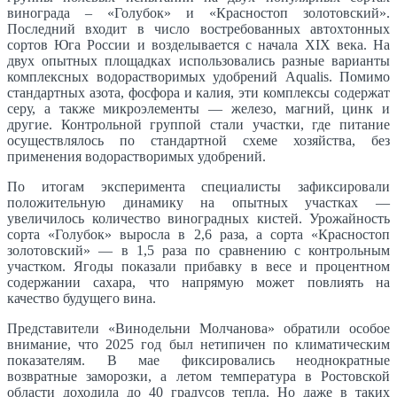
винограда – «Голубок» и «Красностоп золотовский».
Последний входит в число востребованных автохтонных
сортов Юга России и возделывается с начала XIX века. На
двух опытных площадках использовались разные варианты
комплексных водорастворимых удобрений Aqualis. Помимо
стандартных азота, фосфора и калия, эти комплексы содержат
серу, а также микроэлементы — железо, магний, цинк и
другие. Контрольной группой стали участки, где питание
осуществлялось по стандартной схеме хозяйства, без
применения водорастворимых удобрений.
По итогам эксперимента специалисты зафиксировали
положительную динамику на опытных участках —
увеличилось количество виноградных кистей. Урожайность
сорта «Голубок» выросла в 2,6 раза, а сорта «Красностоп
золотовский» — в 1,5 раза по сравнению с контрольным
участком. Ягоды показали прибавку в весе и процентном
содержании сахара, что напрямую может повлиять на
качество будущего вина.
Представители «Винодельни Молчанова» обратили особое
внимание, что 2025 год был нетипичен по климатическим
показателям. В мае фиксировались неоднократные
возвратные заморозки, а летом температура в Ростовской
области доходила до 40 градусов тепла. Но даже в таких