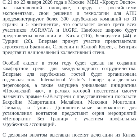
С 21 по 23 января 2026 года в Москве, МВЦ «Крокус Экспо»,
на выставочной площадке, наряду с российскими
экспонентами, свои решения и технологии для АПК
продемонстрируют более 300 зарубежных компаний из 31
страны и 5 континентов, что составляет около трети всех
участников AGRAVIA и iAGRI. Наиболее широко будут
представлены компании из Китая (116), Белоруссии (44) и
Турции (26). Впервые примут участие представители
агросектора Бразилии, Словении и Южной Кореи, а Венгрия
представит национальный коллективный стенд.
Особый акцент в этом году будет сделан на создании
комфортной среды для международного сотрудничества.
Впервые для зарубежных гостей будет организована
отдельная зона International Visitor's Lounge для деловых
переговоров, а также запущена уникальная инициатива
«Посольский час», в рамках которой посетители смогут
назначить прямые G2B-встречи с представителями посольств
Бахрейна, Мавритании, Малайзии, Мексики, Монголии,
Таиланда и Туниса. Дополнительные возможности для
установления контактов предоставит серия мероприятий
«Нетворкинг Без Границ» с участием профильных
зарубежных ассоциаций.
С деловым визитом выставки посетят делегации из Китая,