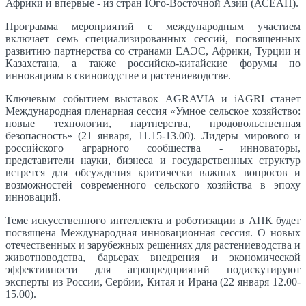
Африки и впервые - из стран Юго-Восточной Азии (АСЕАН).
Программа мероприятий с международным участием
включает семь специализированных сессий, посвященных
развитию партнерства со странами ЕАЭС, Африки, Турции и
Казахстана, а также российско-китайские форумы по
инновациям в свиноводстве и растениеводстве.
Ключевым событием выставок AGRAVIA и iAGRI станет
Международная пленарная сессия «Умное сельское хозяйство:
новые технологии, партнерства, продовольственная
безопасность» (21 января, 11.15-13.00). Лидеры мирового и
российского аграрного сообщества - инноваторы,
представители науки, бизнеса и государственных структур
встрется для обсуждения критически важных вопросов и
возможностей современного сельского хозяйства в эпоху
инноваций.
Теме искусственного интеллекта и роботизации в АПК будет
посвящена Международная инновационная сессия. О новых
отечественных и зарубежных решениях для растениеводства и
животноводства, барьерах внедрения и экономической
эффективности для агропредприятий подискутируют
эксперты из России, Сербии, Китая и Ирана (22 января 12.00-
15.00).