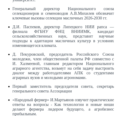
Генеральный директор Национального союза
селекционеров и семеноводов А.В.Михилев обозначит
ключевые вызовы селекции масличных 2026-2030 гг.
Д.И. Паспеков, директор Липецкого НИИ рапса —
филиала ФГБНУ ФНЦ ВНИИМК, кандидат
сельскохозяйственных наук, представит научные
подходы к адаптации масличных культур в условиях
изменяющегося климата.
Д. Пекуровский, председатель Российского Союза
молодежи, член общественной палаты РФ совместно с
И. Халмеевой, главным редактором Национального
аграрного агентства, возьмут на себя задачу выстроить
диалог между работодателями АПК со студентами
аграрных вузов и молодыми агрономами.
Первый заместитель председателя совета, секретарь
генерального совета Ассоциации
«Народный фермер» И.Мартьянов озвучит практические
ответы на вопросы - Как технологии и новые ниши
делают фермера лидером будущего, а агробизнес
прибыльным.