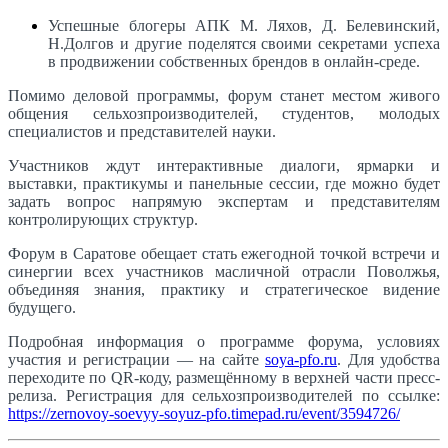
Успешные блогеры АПК М. Ляхов, Д. Белевинский,
Н.Долгов и другие поделятся своими секретами успеха
в продвижении собственных брендов в онлайн-среде.
Помимо деловой программы, форум станет местом живого
общения сельхозпроизводителей, студентов, молодых
специалистов и представителей науки.
Участников ждут интерактивные диалоги, ярмарки и
выставки, практикумы и панельные сессии, где можно будет
задать вопрос напрямую экспертам и представителям
контролирующих структур.
Форум в Саратове обещает стать ежегодной точкой встречи и
синергии всех участников масличной отрасли Поволжья,
объединяя знания, практику и стратегическое видение
будущего.
Подробная информация о программе форума, условиях
участия и регистрации — на сайте
soya-pfo.ru
. Для удобства
переходите по QR‑коду, размещённому в верхней части пресс-
релиза. Регистрация для сельхозпроизводителей по ссылке:
https://zernovoy-soevyy-soyuz-pfo.timepad.ru/event/3594726/