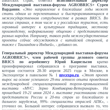
азиатских стран, отметил
исполнительный директор
Международной выставки-форума AGROBRICS+ Сурен
Варданян
.
«Это направление в ближайшие годы может
стать одним из перспективных и быстроразвивающихся в
межгосударственном сотрудничестве в рамках BRICS. Во
многих странах, в том числе и у российских туристов, есть
огромный интерес к культурным традициям, местному
производству, неформальному общению с представителями
разных народов. Например, такого рода межгосударственные
проекты сейчас обсуждаются с китайской стороной, а
также с Таиландом и Индией»
, - добавил он.
Генеральный директор Международной выставки-форума
AGROBRICS+, член рабочей группы делового совета
BRICS по агробизнесу Юрий Кацнельсон
кратко
проинформировал собравшихся о программе выставки,
которая состоится 28-30 апреля 2025 года в Москве, в
Экспоцентре в павильоне № 1
mvcexpo.ru
.
«Этот проект
вырос на основе успешного 29-ти летнего опыта проведения
международной специализированной торгов-промышленной
выставки «MVC: Зерно Комбикорма-Ветеринария». На
прошедшей 19-21 июня 2024 г. выставке участниками стали
представители России и 20-ти стран из ближайшего и
дальнего зарубежья, 99%- специалисты отраслей АПК»
, -
уточнил он. Большой интерес собравшихся вызвало то, что