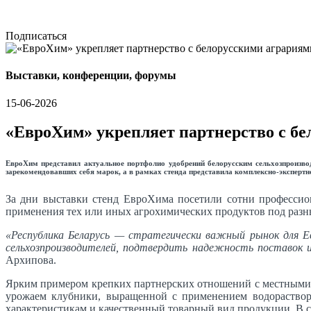
Подписаться
Выставки, конференции, форумы
15-06-2026
«ЕвроХим» укрепляет партнерство с бе
ЕвроХим представил актуальное портфолио удобрений белорусским сельхозпроизво
зарекомендовавших себя марок, а в рамках стенда представила комплексно-экспертн
За дни выставки стенд ЕвроХима посетили сотни профессио
применения тех или иных агрохимических продуктов под разн
«Республика Беларусь — стратегически важный рынок для Евр
сельхозпроизводителей, подтвердить надежность поставок
Архипова.
Ярким примером крепких партнерских отношений с местными а
урожаем клубники, выращенной с применением водораствор
характеристикам и качественный товарный вид продукции. В с