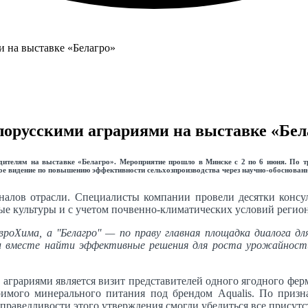
лорусскими аграриями на выставке «Бел
дителям на выставке «Белагро». Мероприятие прошло в Минске с 2 по 6 июня. По т
ое видение по повышению эффективности сельхозпроизводства через научно-обоснован
налов отрасли. Специалисты компании провели десятки консул
ые культуры и с учетом почвенно-климатических условий регио
оХима, а ''Белагро'' — по праву главная площадка диалога д
 и вместе найти эффективные решения для роста урожайност
грариями является визит представителей одного ягодного ферме
имого минерального питания под брендом Aqualis. По призн
праведливости этого утверждения смогли убедиться все присутс