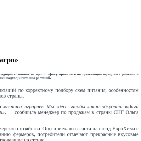
агро»
радиции компания не просто сфокусировалась на презентации передовых решений и
ный подход к питанию растений.
ьтаций по корректному подбору схем питания, особенностям
нов страны.
ля местных аграриев. Мы здесь, чтобы лично обсудить задачи
и»
, — сообщила менеджер по продажам в страны СНГ Ольга
рского хозяйства. Они приехали в гости на стенд ЕвроХима с
анию фермеров, потребители отмечают прекрасные вкусовые
твовавшие на стенде.