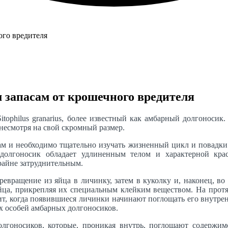
 запасам от крошечного вредителя
itophilus granarius, более известный как амбарный долгоноси
 несмотря на свой скромный размер.
м и необходимо тщательно изучать жизненный цикл и повадки 
оносик обладает удлиненным телом и характерной красно
райне затруднительным.
вращение из яйца в личинку, затем в куколку и, наконец, во 
йца, прикрепляя их специальным клейким веществом. На протя
дит, когда появившиеся личинки начинают поглощать его внутре
х особей амбарных долгоносиков.
олгоносиков, которые, проникая внутрь, поглощают содержим