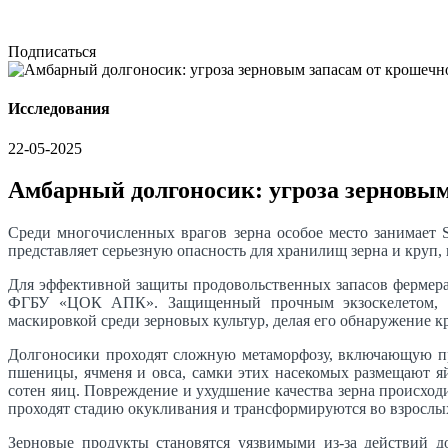
Подписаться
Исследования
22-05-2025
Амбарный долгоносик: угроза зерновым
Среди многочисленных врагов зерна особое место занимает S
представляет серьезную опасность для хранилищ зерна и круп,
Для эффективной защиты продовольственных запасов фермера
ФГБУ «ЦОК АПК». Защищенный прочным экзоскелетом, долг
маскировкой среди зерновых культур, делая его обнаружение к
Долгоносики проходят сложную метаморфозу, включающую пре
пшеницы, ячменя и овса, самки этих насекомых размещают я
сотен яиц. Повреждение и ухудшение качества зерна происхо
проходят стадию окукливания и трансформируются во взрослы
Зерновые продукты становятся уязвимыми из-за действий д