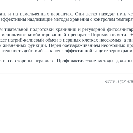
ать и на измельченных вариантах. Они легко находят путь че
 эффективны надлежащие методы хранения с контролем темпера
ем тщательной подготовки хранилищ и регулярной фитосанит
, используют комбинированный препарат «Пиримифос-метил + 
ает натрий-калиевый обмен в нервных клетках насекомых, а пи
их жизненных функций. Перед обеззараживанием необходимо про
овательность действий — ключ к эффективной защите зернохран
ости со стороны аграриев. Профилактические методы должны
ФГБУ «ЦОК АПК»