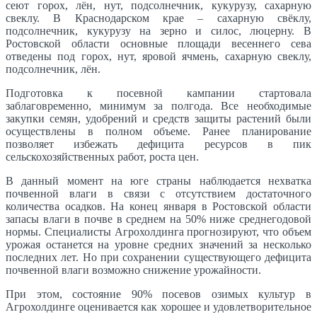
сеют горох, лён, нут, подсолнечник, кукурузу, сахарную
свеклу. В Краснодарском крае – сахарную свёклу,
подсолнечник, кукурузу на зерно и силос, люцерну. В
Ростовской области основные площади весеннего сева
отведены под горох, нут, яровой ячмень, сахарную свеклу,
подсолнечник, лён.
Подготовка к посевной кампании стартовала
заблаговременно, минимум за полгода. Все необходимые
закупки семян, удобрений и средств защиты растений были
осуществлены в полном объеме. Ранее планирование
позволяет избежать дефицита ресурсов в пик
сельскохозяйственных работ, роста цен.
В данный момент на юге страны наблюдается нехватка
почвенной влаги в связи с отсутствием достаточного
количества осадков. На конец января в Ростовской области
запасы влаги в почве в среднем на 50% ниже среднегодовой
нормы. Специалисты Агрохолдинга прогнозируют, что объем
урожая останется на уровне средних значений за несколько
последних лет. Но при сохранении существующего дефицита
почвенной влаги возможно снижение урожайности.
При этом, состояние 90% посевов озимых культур в
Агрохолдинге оценивается как хорошее и удовлетворительное