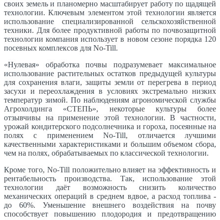
своих земель и планомерно масштабирует работу по щадящей
технологии. Ключевым элементом этой технологии является
использование специализированной сельскохозяйственной
техники. Для более продуктивной работы по почвозащитной
технологии компания использует в новом сезоне порядка 120
посевных комплексов для No-Till.
«Нулевая» обработка почвы подразумевает максимальное
использование растительных остатков предыдущей культуры
для сохранения влаги, защиты земли от перегрева в период
засухи и переохлаждения в условиях экстремально низких
температур зимой. По наблюдениям агрономической службы
Агрохолдинга «СТЕПЬ», некоторые культуры более
отзывчивы на применение этой технологии. В частности,
урожай кондитерского подсолнечника и гороха, посеянные на
полях с применением No-Till, отличается лучшими
качественными характеристиками и большим объемом сбора,
чем на полях, обрабатываемых по классической технологии.
Кроме того, No-Till положительно влияет на эффективность и
рентабельность производства. Так, использование этой
технологии даёт возможность снизить количество
механических операций в среднем вдвое, а расход топлива -
до 60%. Уменьшение внешнего воздействия на почву
способствует повышению плодородия и предотвращению