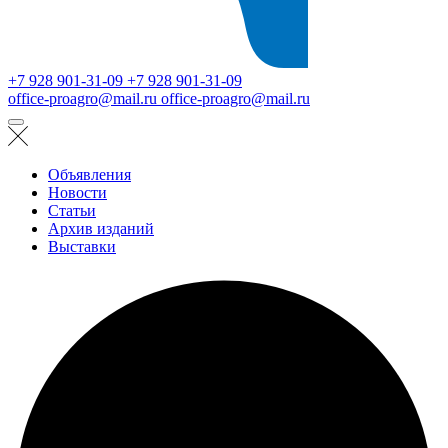
+7 928 901-31-09
+7 928 901-31-09
office-proagro@mail.ru
office-proagro@mail.ru
Объявления
Новости
Статьи
Архив изданий
Выставки