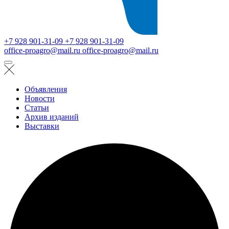
+7 928 901-31-09
+7 928 901-31-09
office-proagro@mail.ru
office-proagro@mail.ru
Объявления
Новости
Статьи
Архив изданий
Выставки