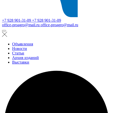
+7 928 901-31-09
+7 928 901-31-09
office-proagro@mail.ru
office-proagro@mail.ru
Объявления
Новости
Статьи
Архив изданий
Выставки