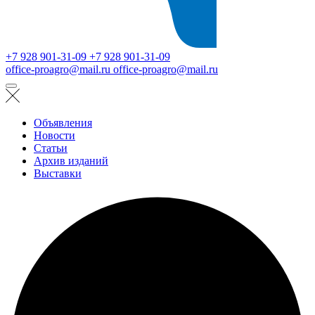
+7 928 901-31-09
+7 928 901-31-09
office-proagro@mail.ru
office-proagro@mail.ru
Объявления
Новости
Статьи
Архив изданий
Выставки