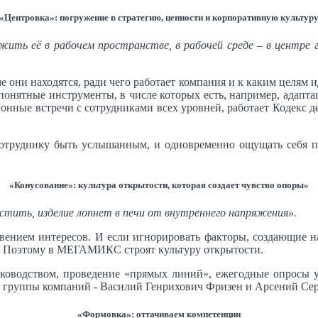
«Центровка»: погружение в стратегию, ценности и корпоративную культур
ить её в рабочем пространстве, в рабочей среде – в центре г
 они находятся, ради чего работает компания и к каким целям 
 понятные инструменты, в числе которых есть, например, адап
онные встречи с сотрудниками всех уровней, работает Кодекс де
сотруднику быть услышанным, и одновременно ощущать себя 
«Конусование»: культура открытости, которая создает чувство опоры»
устить, изделие лопнет в печи от внутреннего напряжения».
овением интересов. И если игнорировать факторы, создающие 
се. Поэтому в МЕГАМИКС строят культуру открытости.
уководством, проведение «прямых линий», ежегодные опросы уд
 группы компаний - Василий Генрихович Фризен и Арсений Сер
«Формовка»: оттачиваем компетенции