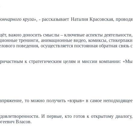
у
ончарного круга»,
- рассказывает Наталия Красовская, проводя
идёт, важно доносить смыслы – ключевые аспекты деятельности,
тационные тренинги, анимационные видео, комиксы, стикерпаки
лового поведения, осуществляется постоянная обратная связь с
причастным к стратегическим целям и миссии компании: «Мы
напряжение, то можно получить «взрыв» в самое неподходящее
овлетворенности. И первые, кто готов к открытому диалогу,
геевич Власов.