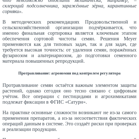
что невозможно отделить механически, например, –
склероций подсолнечника, заражённые зёрна, карантинные
сорняки»
.
В методических рекомендациях Продовольственной и
сельскохозяйственной организации подчёркивается, что
именно финальная сортировка является ключевым этапом
обеспечения сортовой чистоты семян. Решения Meyer
применяются как для типовых задач, так и для задач, где
требуется высокая точность: от удаления семян, поражённых
фузариозом и альтернариозом, до подготовки семенного
материала повышенных репродукций.
Протравливание: агрономия под контролем регулятора
Протравливание семян остаётся важным элементом защиты
растений, однако сегодня оно тесно связано с цифровым
учётом. Все операции с пестицидами и агрохимикатами
подлежат фиксации в ФГИС «Сатурн».
На практике основные сложности возникают не из-за самого
применения препаратов, а из-за несоответствия фактических
операций данным в системе. Это создаёт риски при проверках
и реализации продукции.