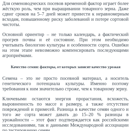
Для семеноводческих посевов временной фактор играет более
жёсткую роль, чем при выращивании товарного зерна. Даже
сдвиг сроков на 5–7 дней может привести к неравномерным
всходам, повышенному риску заболеваний и потере сортовой
чистоты.
Основной ориентир – не только календарь, а фактический
прогрев почвы и её состояние. При этом необходимо
учитывать биологию культуры и особенности сорта. Ошибки
на этом этапе невозможно компенсировать последующими
агроприёмами.
Качество семян: факторы, от которых зависит качество урожая
Семена – это не просто посевной материал, а носитель
генетического потенциала культуры. Именно поэтому
требования к ним значительно строже, чем к товарному зерну.
Ключевыми остаются энергия прорастания, всхожесть,
выровненность по массе и размеру, а также отсутствие
повреждений и примесей. Разница в качестве семян одного и
того же сорта может давать до 15–20 % разницы в
урожайности – этот факт подтверждается как российскими
исследованиями, так и данными Международной ассоциации
по тестированию семян.