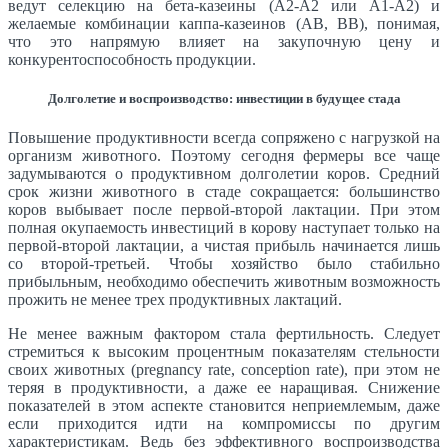
ведут селекцию на бета-казеины (А2-А2 или А1-А2) и
желаемые комбинации каппа-казеинов (АВ, ВВ), понимая,
что это напрямую влияет на закупочную цену и
конкурентоспособность продукции.
Долголетие и воспроизводство: инвестиции в будущее стада
Повышение продуктивности всегда сопряжено с нагрузкой на
организм животного. Поэтому сегодня фермеры все чаще
задумываются о продуктивном долголетии коров. Средний
срок жизни животного в стаде сокращается: большинство
коров выбывает после первой-второй лактации. При этом
полная окупаемость инвестиций в корову наступает только на
первой-второй лактации, а чистая прибыль начинается лишь
со второй-третьей. Чтобы хозяйство было стабильно
прибыльным, необходимо обеспечить животным возможность
прожить не менее трех продуктивных лактаций.
Не менее важным фактором стала фертильность. Следует
стремиться к высоким процентным показателям стельности
своих животных (pregnancy rate, conception rate), при этом не
теряя в продуктивности, а даже ее наращивая. Снижение
показателей в этом аспекте становится неприемлемым, даже
если приходится идти на компромиссы по другим
характеристикам. Ведь без эффективного воспроизводства