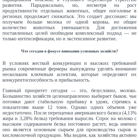
развития. Парадоксально, но, несмотря на рост
продуктивности отдельных животных, общее поголовье в
регионах продолжает снижаться. Это создает диссонанс: мы
получаем больше молока от одной коровы, но общее
количество животных уменьшается. Для достижения
поставленных целей необходим комплексный подход — не
только интенсификация, но и экстенсивное развитие.
Что сегодня в фокусе внимания успешных хозяйств?
В условиях жесткой конкуренции и высоких требований
рынка современные фермеры вынуждены уделять внимание
нескольким ключевым аспектам, которые определяют их
конкурентоспособность и прибыльность.
Главный приоритет сегодня — это, безусловно, молоко.
Большинство хозяйств целенаправленно выбирает быков, чьи
потомки дают стабильную прибавку в удоях, стремясь к
показателям выше 12 тонн. Однако одних объемов уже
недостаточно. После переоценки американского базиса (4,13%
жира и 3,28% белка) требования выросли. Спрос на молоко с
высоким содержанием белка постоянно растет, ведь именно
оно является основным сырьем для производства сыров и
кисломолочной продукции. Мы видим, как хозяйства активно