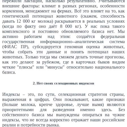
пережили лактации, насколько результативно. Учитываются
внешние факторы: климат в разных регионах, особенности
кормления, менеджмент на фермах. Всё это влияет на то, как
генетический потенциал животного (скажем, способность
давать 12 000 кг молока) раскрывается в реальных условиях
(когда по факту оно даёт 8 000 кг). У нас пока такого
комплексного и постоянно обновляемого базиса нет. Мы
активно работаем над этим: создаётся федеральная
государственная информационно--аналитическая система
(ФИАС ПР), субсидируется геномная оценка животных,
чтобы собрать эти данные и понять потенциал наших
животных. Только тогда мы сможем делать точные прогнозы,
как это делают за рубежом, где в карточках быков видим
четкие "плюсы" или "минусы" относительно национального
базиса.
2. Нет своих селекционных индексов
Индексы – это, по сути, селекционная стратегия страны,
выраженная в цифрах. Они показывают, какие признаки
(больше молока, крепче здоровье, лучше вымя) являются
приоритетными для разведения именно здесь. Без
собственного базиса мы вынуждены опираться на чужие
индексы, что не всегда корректно отражает наши российские
реалии и потребности рынка.