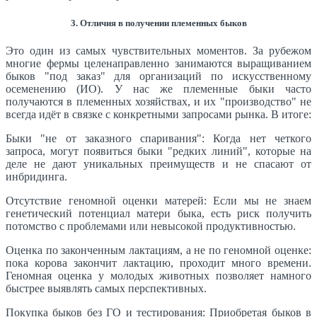
3. Отличия в получении племенных быков
Это один из самых чувствительных моментов. За рубежом
многие фермы целенаправленно занимаются выращиванием
быков "под заказ" для организаций по искусственному
осеменению (ИО). У нас же племенные быки часто
получаются в племенных хозяйствах, и их "производство" не
всегда идёт в связке с конкретными запросами рынка. В итоге:
Быки "не от заказного спаривания": Когда нет четкого
запроса, могут появиться быки "редких линий", которые на
деле не дают уникальных преимуществ и не спасают от
инбридинга.
Отсутствие геномной оценки матерей: Если мы не знаем
генетический потенциал матери быка, есть риск получить
потомство с проблемами или невысокой продуктивностью.
Оценка по законченным лактациям, а не по геномной оценке:
пока корова закончит лактацию, проходит много времени.
Геномная оценка у молодых животных позволяет намного
быстрее выявлять самых перспективных.
Покупка быков без ГО и тестирования: Приобретая быков в