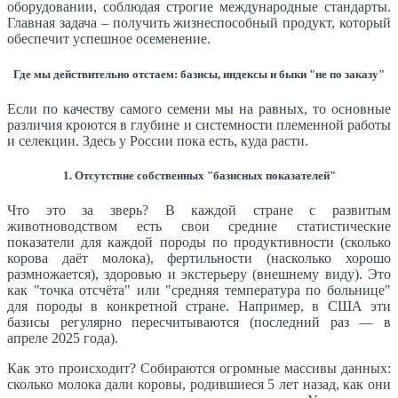
оборудовании, соблюдая строгие международные стандарты.
Главная задача – получить жизнеспособный продукт, который
обеспечит успешное осеменение.
Где мы действительно отстаем: базисы, индексы и быки "не по заказу"
Если по качеству самого семени мы на равных, то основные
различия кроются в глубине и системности племенной работы
и селекции. Здесь у России пока есть, куда расти.
1. Отсутствие собственных "базисных показателей"
Что это за зверь? В каждой стране с развитым
животноводством есть свои средние статистические
показатели для каждой породы по продуктивности (сколько
корова даёт молока), фертильности (насколько хорошо
размножается), здоровью и экстерьеру (внешнему виду). Это
как "точка отсчёта" или "средняя температура по больнице"
для породы в конкретной стране. Например, в США эти
базисы регулярно пересчитываются (последний раз — в
апреле 2025 года).
Как это происходит? Собираются огромные массивы данных:
сколько молока дали коровы, родившиеся 5 лет назад, как они