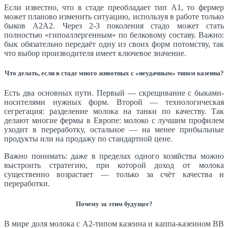
Если известно, что в стаде преобладает тип А1, то фермер
может планово изменить ситуацию, используя в работе только
быков A2A2. Через 2-3 поколения стадо может стать
полностью «гипоаллергенным» по белковому составу. Важно:
бык обязательно передаёт одну из своих форм потомству, так
что выбор производителя имеет ключевое значение.
Что делать, если в стаде много животных с «неудачным» типом казеина?
Есть два основных пути. Первый — скрещивание с быками-
носителями нужных форм. Второй — технологическая
сегрегация: разделение молока на танки по качеству. Так
делают многие фермы в Европе: молоко с лучшим профилем
уходит в переработку, остальное — на менее прибыльные
продукты или на продажу по стандартной цене.
Важно понимать: даже в пределах одного хозяйства можно
выстроить стратегию, при которой доход от молока
существенно возрастает — только за счёт качества и
переработки.
Почему за этим будущее?
В мире доля молока с A2-типом казеина и каппа-казеином BB