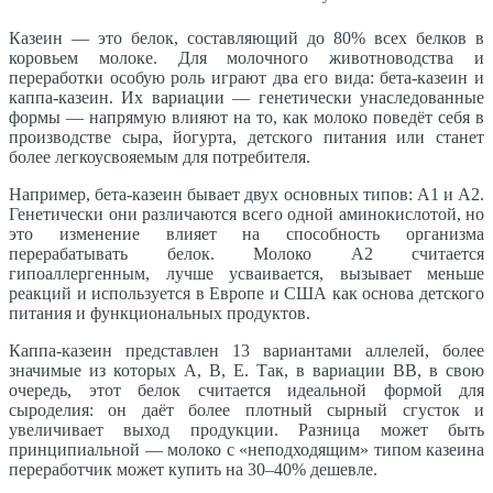
Казеин — это белок, составляющий до 80% всех белков в
коровьем молоке. Для молочного животноводства и
переработки особую роль играют два его вида: бета-казеин и
каппа-казеин. Их вариации — генетически унаследованные
формы — напрямую влияют на то, как молоко поведёт себя в
производстве сыра, йогурта, детского питания или станет
более легкоусвояемым для потребителя.
Например, бета-казеин бывает двух основных типов: A1 и A2.
Генетически они различаются всего одной аминокислотой, но
это изменение влияет на способность организма
перерабатывать белок. Молоко A2 считается
гипоаллергенным, лучше усваивается, вызывает меньше
реакций и используется в Европе и США как основа детского
питания и функциональных продуктов.
Каппа-казеин представлен 13 вариантами аллелей, более
значимые из которых А, В, Е. Так, в вариации BB, в свою
очередь, этот белок считается идеальной формой для
сыроделия: он даёт более плотный сырный сгусток и
увеличивает выход продукции. Разница может быть
принципиальной — молоко с «неподходящим» типом казеина
переработчик может купить на 30–40% дешевле.