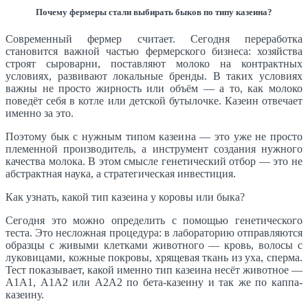
Почему фермеры стали выбирать быков по типу казеина?
Современный фермер считает. Сегодня переработка
становится важной частью фермерского бизнеса: хозяйства
строят сыроварни, поставляют молоко на контрактных
условиях, развивают локальные бренды. В таких условиях
важны не просто жирность или объём — а то, как молоко
поведёт себя в котле или детской бутылочке. Казеин отвечает
именно за это.
Поэтому бык с нужным типом казеина — это уже не просто
племенной производитель, а инструмент создания нужного
качества молока. В этом смысле генетический отбор — это не
абстрактная наука, а стратегическая инвестиция.
Как узнать, какой тип казеина у коровы или быка?
Сегодня это можно определить с помощью генетического
теста. Это несложная процедура: в лабораторию отправляются
образцы с живыми клетками животного — кровь, волосы с
луковицами, кожные покровы, хрящевая ткань из уха, сперма.
Тест показывает, какой именно тип казеина несёт животное —
А1А1, А1А2 или А2А2 по бета-казеину и так же по каппа-
казеину.