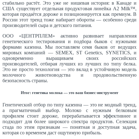
стабильно растёт. Это уже не нишевая история: в Канаде и
США существует отдельная продуктовая линейка A2 Milk™,
которая продаётся дороже и позиционируется как премиум. В
России этот тренд тоже набирает обороты — особенно среди
производителей сыра и детского питания.
ООО «ЦЕНТРПЛЕМ» активно развивает направления
генетического тестирования и подбора быков с нужными
формами казеина. Мы поставляем семя быков от ведущих
мировых компаний — SEMEX, ST Genetics, SYNETICS, и
одновременно выращиваем своих российских
производителей, отбирая лучших из лучших по типу белка.
Это не просто технология — это вклад в устойчивую модель
молочного животноводства и продовольственную
безопасность страны.
Итог: генетика молока — это ваш бизнес-инструмент
Генетический отбор по типу казеина — это не модный тренд,
а прагматичный выбор. Молоко с нужным белковым
профилем стоит дороже, перерабатывается эффективнее и
подходит для более широкого спектра продуктов. Селекция
стада по этим признакам — понятная и доступная задача,
которая со временем даст ощутимую прибыль.