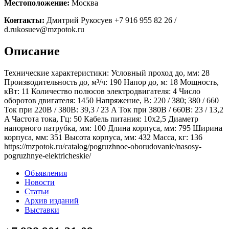
Местоположение:
Москва
Контакты:
Дмитрий Рукосуев +7 916 955 82 26 /
d.rukosuev@mzpotok.ru
Описание
Технические характеристики: Условный проход до, мм: 28
Производительность до, м³/ч: 190 Напор до, м: 18 Мощность,
кВт: 11 Количество полюсов электродвигателя: 4 Число
оборотов двигателя: 1450 Напряжение, В: 220 / 380; 380 / 660
Ток при 220В / 380В: 39,3 / 23 A Ток при 380В / 660В: 23 / 13,2
A Частота тока, Гц: 50 Кабель питания: 10x2,5 Диаметр
напорного патрубка, мм: 100 Длина корпуса, мм: 795 Ширина
корпуса, мм: 351 Высота корпуса, мм: 432 Масса, кг: 136
https://mzpotok.ru/catalog/pogruzhnoe-oborudovanie/nasosy-
pogruzhnye-elektricheskie/
Объявления
Новости
Статьи
Архив изданий
Выставки