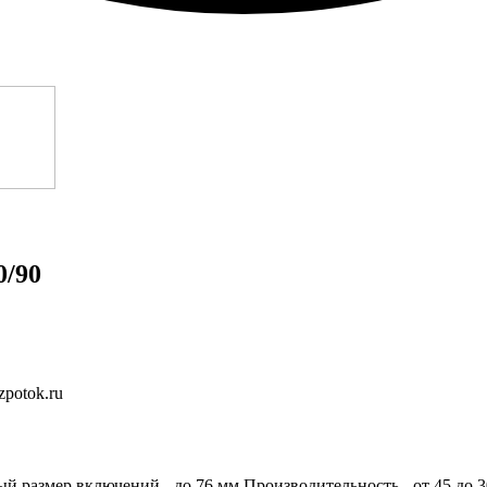
0/90
potok.ru
 размер включений - до 76 мм Производительность - от 45 до 3