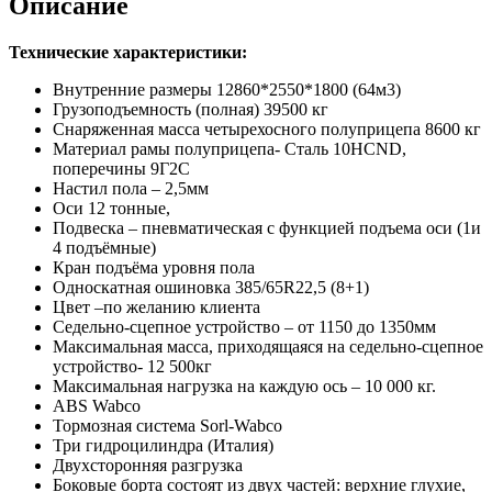
Описание
Технические характеристики:
Внутренние размеры 12860*2550*1800 (64м3)
Грузоподъемность (полная) 39500 кг
Снаряженная масса четырехосного полуприцепа 8600 кг
Материал рамы полуприцепа- Сталь 10НСND,
поперечины 9Г2С
Настил пола – 2,5мм
Оси 12 тонные,
Подвеска – пневматическая с функцией подъема оси (1и
4 подъёмные)
Кран подъёма уровня пола
Односкатная ошиновка 385/65R22,5 (8+1)
Цвет –по желанию клиента
Седельно-сцепное устройство – от 1150 до 1350мм
Максимальная масса, приходящаяся на седельно-сцепное
устройство- 12 500кг
Максимальная нагрузка на каждую ось – 10 000 кг.
ABS Wabco
Тормозная система Sorl-Wabco
Три гидроцилиндра (Италия)
Двухсторонняя разгрузка
Боковые борта состоят из двух частей: верхние глухие,