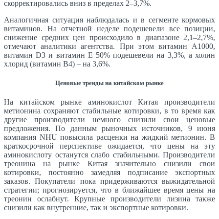
скорректировались вниз в пределах 2–3,7%.
Аналогичная ситуация наблюдалась и в сегменте кормовых
витаминов. На отчетной неделе подешевели все позиции,
снижение средних цен происходило в диапазоне 2,1–2,7%,
отмечают аналитики агентства. При этом витамин А1000,
витамин D3 и витамин Е 50% подешевели на 3,3%, а холин
хлорид (витамин В4) – на 3,6%.
Ценовые тренды на китайском рынке
На китайском рынке аминокислот Китая производители
метионина сохраняют стабильные котировки, в то время как
другие производители немного снизили свои ценовые
предложения. По данным рыночных источников, 9 июня
компания NHU повысила расценки на жидкий метионин. В
краткосрочной перспективе ожидается, что цены на эту
аминокислоту останутся слабо стабильными. Производители
треонина на рынке Китая значительно снизили свои
котировки, постоянно замедляя подписание экспортных
заказов. Покупатели пока придерживаются выжидательной
стратегии; прогнозируется, что в ближайшее время цены на
треонин ослабнут. Крупные производители лизина также
снизили как внутренние, так и экспортные котировки.