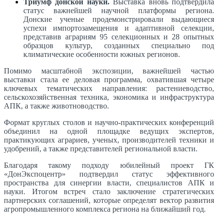
Триумф донской науки.
Выставка вновь подтвердила
статус важнейшей научной платформы региона.
Донские ученые продемонстрировали выдающиеся
успехи импортозамещения и адаптивной селекции,
представив аграриям 95 селекционных и 28 опытных
образцов культур, созданных специально под
климатические особенности южных регионов.
Помимо масштабной экспозиции, важнейшей частью
выставки стала ее деловая программа, охватившая четыре
ключевых тематических направления: растениеводство,
сельскохозяйственная техника, экономика и инфраструктура
АПК, а также животноводство.
Формат круглых столов и научно-практических конференций
объединил на одной площадке ведущих экспертов,
практикующих аграриев, ученых, производителей техники и
удобрений, а также представителей региональной власти.
Благодаря такому подходу юбилейный проект ГК
«ДонЭкспоцентр» подтвердил статус эффективного
пространства для синергии власти, специалистов АПК и
науки. Итогом встреч стало заключение стратегических
партнерских соглашений, которые определят вектор развития
агропромышленного комплекса региона на ближайший год.