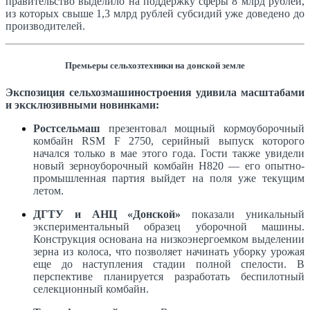
правительство выделило на поддержку сферы 8 млрд рублей,
из которых свыше 1,3 млрд рублей субсидий уже доведено до
производителей.
Премьеры сельхозтехники на донской земле
Экспозиция сельхозмашиностроения удивила масштабами
и эксклюзивными новинками:
Ростсельмаш
презентовал мощный кормоуборочный
комбайн RSM F 2750, серийный выпуск которого
начался только в мае этого года. Гости также увидели
новый зерноуборочный комбайн H820 — его опытно-
промышленная партия выйдет на поля уже текущим
летом.
ДГТУ и АНЦ «Донской»
показали уникальный
экспериментальный образец уборочной машины.
Конструкция основана на низкоэнергоемком выделении
зерна из колоса, что позволяет начинать уборку урожая
еще до наступления стадии полной спелости. В
перспективе планируется разработать беспилотный
селекционный комбайн.