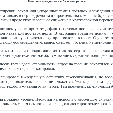
Ценовые тренды на глобальном рынке
отировки, сохранили ускоренные темпы поставок и замедлили э
воем заводе, в период ремонта и строительства компания будет 
 лизин продолжат небольшое снижение в краткосрочной перспек
ышенном уровне, при этом дефицит спотовых поставок сохраняе
езной нехваткой поставок нефти. В настоящее время метионин —
ланированную приостановку производства в июне. С учетом о
стающимся нерешенным, рынок ожидает, что цены на метионин м
ть котировки и подписание контрактов, ограничивая поставки.
ти ежегодное техническое обслуживание в середине июля, работы
после трех недель стабильности; спрос на треонин сократился, 
е, так и экспортные котировки.
ланировал 10-недельную остановку техобслуживания, но возо
тот производитель все еще не сможет снабжать рынки за пред
риод техобслуживания этим летом. Тем временем, крупномасшта
на прежнем уровне. Несмотря на новости о небольшом снижени
стоимость сырья немного снизилась, однако спрос остается сла