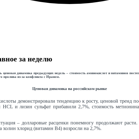
авное за неделю
 ценовая динамика предыдущих недель – стоимость аминокислот и витаминов постепен
о пролива из-за конфликта с Ираном.
Ценовая динамика на российском рынке
ислоты демонстрировали тенденцию к росту, ценовой тренд по
н HCL и лизин сульфат прибавили 2,7%, стоимость метионина
итуация – долларовые расценки понемногу продолжают расти
а холин хлорид (витамин В4) возросли на 2,7%.