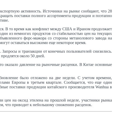
кспортную активность. Источники на рынке сообщают, что 28
сокращать поставки полного ассортимента продукции и поэтапно
тиве.
тся. В то время как конфликт между США и Ираном продолжает
 один из немногих продуктов со стабильностью цен на текущих
бъявленного форс-мажора со стороны метанолового завода на
огут оставаться высокими еще некоторое время.
 Запросы и транзакции от конечных пользователей снизились.
 продлятся около 50 дней.
что оказало давление на рыночные расценки. В Китае основные
бновление было отложено на две недели. С учетом времени,
елами Европы в третьем квартале. Сообщается, что еще один
бные поставки продукции китайского производителя Wanhua в
и цен на оксид этилена на прошлой неделе, участники рынка
бым, что приводит к небольшому снижению расценок.