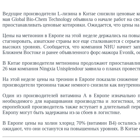
Ведущие производители L-лизина в Китае снизили ценовые к
мая Global Bio-Chem Technology объявила о начале работ на с
приостанавливать ценовые котировки. Ожидается, что цены на
Цены на метионин в Европе на этой неделе держались на пов
стагнировать, азиатские страны все еще сталкиваются с серь
высоких уровнях. Сообщается, что компания NHU начнет зап
Ближнем Востоке и ранее объявленного форс-мажора Evonik, о
В Китае производители метионина продолжают приостанавлива
26 мая компания Ningxia Unisplendour заявила о планах провес
На этой неделе цены на треонин в Европе показали снижение 
производители треонина также немного снизили как внутренни
Один из производителей витамина А в Европе изначально п
необходимого для наращивания производства и логистики, э
европейский производитель также вступает в длительный пе
Европу могут быть задержаны из-за сбоев в логистике.
В Европе цены на холин хлорид 70% (витамин В4) остались 
ожидают, что они останутся на повышенных уровнях. В Китае 