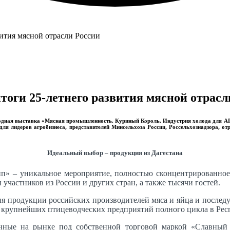
тоги 25-летнего развития мясной отрасл
одная выставка «Мясная промышленность. Куриный Король. Индустрия холода для АП
для лидеров агробизнеса, представителей Минсельхоза России, Россельхознадзора, 
Идеальный выбор – продукция из Дагестана
п» – уникальное мероприятие, полностью сконцентрированное 
 участников из России и других стран, а также тысячи гостей.
ия продукции российских производителей мяса и яйца и после
з крупнейших птицеводческих предприятий полного цикла в Рес
нные на рынке под собственной торговой маркой «Славный к