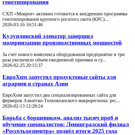
генотипирования
СХП «Мокрое» активно готовится к внедрению программы
генотипирования крупного рогатого скота (КРС)....
2026-03-16 16:51:46
Кулундинский элеватор завершил
модернизацию производственных мощностей
За счет нового комплекса оборудования предприятие в три
раза увеличило объем ежедневной приемки и су...
2026-02-25 20:15:37
ЕвроХим запустил продуктовые сайты для
аграриев в странах Азии
ЕвроХим запустил два специализированных сайта для
фермеров Азиатско-Тихоокеанского макрорегиона: рес...
2026-02-13 12:28:24
Борьба с борщевиком, анализ тысяч проб и
обучение специалистов: Ленинградский филиал
«Россельхозцентра» подвёл итоги 2025 года