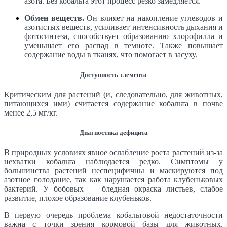
азота. Без кобальта этот процесс резко замедляется.
Обмен веществ.
Он влияет на накопление углеводов и
азотистых веществ, усиливает интенсивность дыхания и
фотосинтеза, способствует образованию хлорофилла и
уменьшает его распад в темноте. Также повышает
содержание воды в тканях, что помогает в засуху.
Доступность элемента
Критическим для растений (и, следовательно, для животных,
питающихся ими) считается содержание кобальта в почве
менее 2,5 мг/кг.
Диагностика дефицита
В природных условиях явное ослабление роста растений из-за
нехватки кобальта наблюдается редко. Симптомы у
большинства растений неспецифичны и маскируются под
азотное голодание, так как нарушается работа клубеньковых
бактерий. У бобовых — бледная окраска листьев, слабое
развитие, плохое образование клубеньков.
В первую очередь проблема кобальтовой недостаточности
важна с точки зрения кормовой базы для животных.